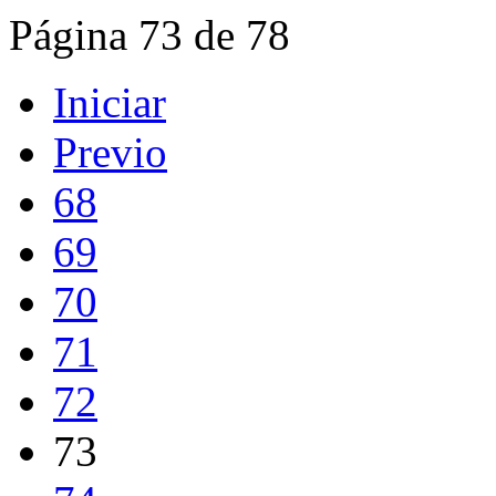
Página 73 de 78
Iniciar
Previo
68
69
70
71
72
73