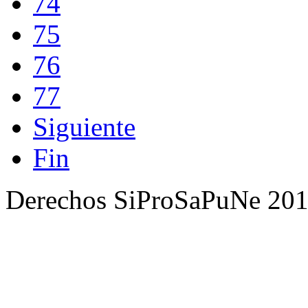
74
75
76
77
Siguiente
Fin
Derechos SiProSaPuNe 201